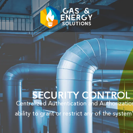
SECURITY CONTROL
Centralized Authentication and Authorizatio
ability to grant or restrict any of the system