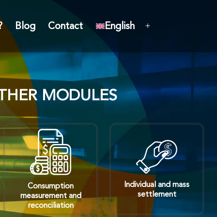
?
Blog
Contact
English
THER MODULES
Individual and mass
Consumption
settlement
measurement and
reconciliation