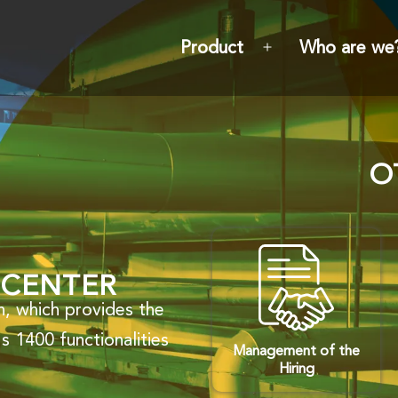
Product
Who are we
O
 CENTER
n, which provides the
's 1400 functionalities
Management of the
Hiring