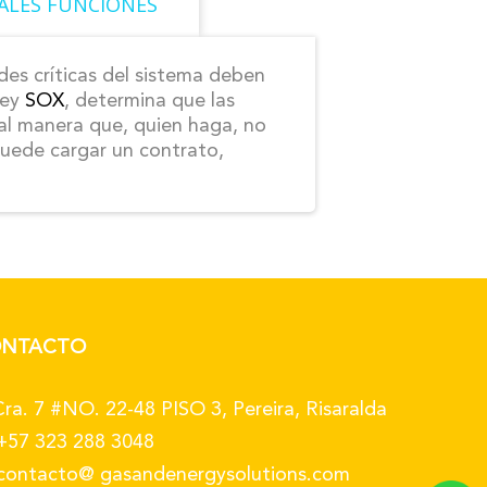
PALES FUNCIONES
ades críticas del sistema deben
ley
SOX
, determina que las
al manera que, quien haga, no
 puede cargar un contrato,
NTACTO
ra. 7 #NO. 22-48 PISO 3, Pereira, Risaralda
+57 323 288 3048
contacto@ gasandenergysolutions.com