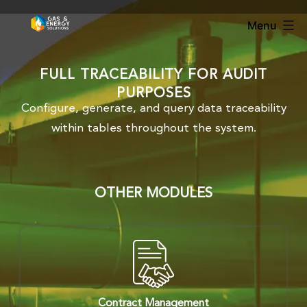
Menu
FULL TRACEABILITY FOR AUDIT
PURPOSES
Configure, generate, and query data traceability
within tables throughout the system.
OTHER MODULES
Contract Management