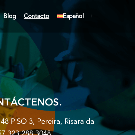
Blog
Contacto
Español
NTÁCTENOS.
48 PISO 3, Pereira, Risaralda
7 323 288 3048