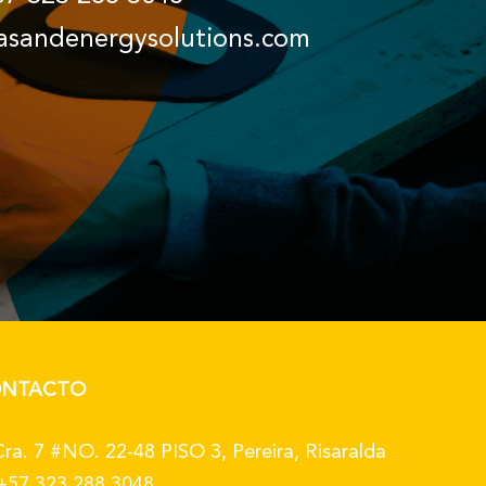
asandenergysolutions.com
NTACTO
ra. 7 #NO. 22-48 PISO 3, Pereira, Risaralda
+57 323 288 3048